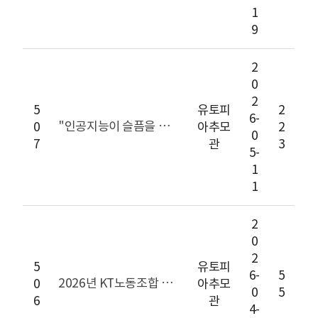
1
9
2
0
2
5
유토피
2
6-
"인공지능이 슬픔을 어루만지다"... 유토피아추모공원, '대한민국 AI 혁신대상' 영예의 대상 수상
0
아추모
2
0
7
관
3
5-
1
1
2
0
2
5
유토피
6-
5
2026년 KT노동조합 합동 추모제
0
아추모
0
5
6
관
4-