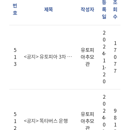
등
조
번
제목
작성자
록
회
호
일
수
2
0
1
2
5
유토피
7
4-
<공지> 유토피아 3차 수목장 유토피아솔파크 오픈
1
아추모
0
1
3
관
7
1-
7
2
0
2
0
2
9
5
유토피
4-
8
<공지> 똑타버스 운행
1
아추모
0
1
2
관