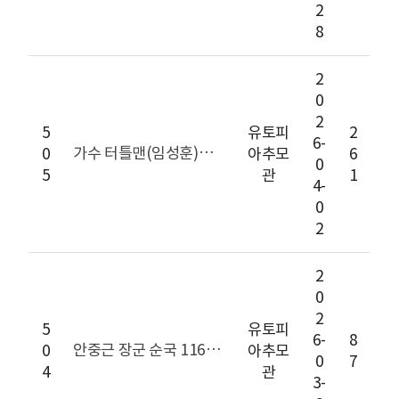
2
8
2
0
2
5
유토피
2
6-
가수 터틀맨(임성훈)님 18주기 추모식 거행
0
아추모
6
0
5
관
1
4-
0
2
2
0
2
5
유토피
6-
8
안중근 장군 순국 116주기 추모식
0
아추모
0
7
4
관
3-