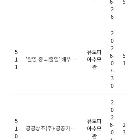
6-
5
2
6
2
0
2
5
유토피
6-
5
'촬영 중 뇌출혈' 배우 전승재, 별세…향년 47세
1
아추모
0
1
1
관
7-
3
0
2
0
2
5
유토피
6-
2
공공상조(주)-공공기관 및 협약단체 대상 장례·장지 서비스 강화를 위한 업무협약(MOU) 체결
1
아추모
0
3
0
관
7-