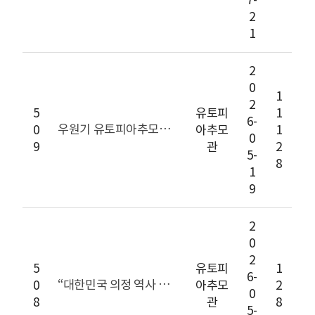
2
1
2
0
1
2
5
유토피
1
6-
우원기 유토피아추모공원 회장, 원로 정치인들과 ‘미래 비전’ 다진다… 전직 국회의원 12인
0
아추모
1
0
9
관
2
5-
8
1
9
2
0
2
5
유토피
1
6-
“대한민국 의정 역사 새긴다”… 전직 국회의원 12인, 안성 유토피아추모공원 ‘헌정회전용관’ 전격 방문
0
아추모
2
0
8
관
8
5-